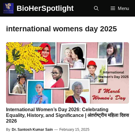
Skip
BioHerSpotlight
Menu
to
content
international womens day 2025
International Women’s Day 2026: Celebrating
Equality, History, and Significance | अंतर्राष्ट्रीय महिला दिवस
2026
By
Dr. Santosh Kumar Sain
—
February 15, 2025