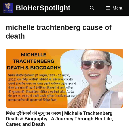
Skip
BioHerSpotlight
Menu
to
content
michelle trachtenberg cause of
death
मिशेल ट्रैचेनबर्ग की मृत्यु का कारण | Michelle Trachtenberg
Death & Biography : A Journey Through Her Life,
Career, and Death