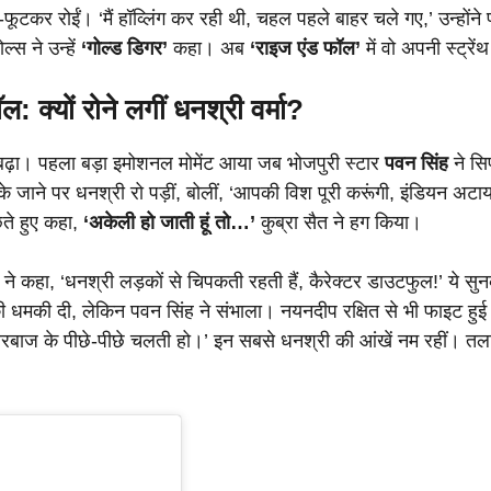
ूटकर रोईं। ‘मैं हॉव्लिंग कर रही थी, चहल पहले बाहर चले गए,’ उन्होंने प
स ने उन्हें
‘गोल्ड डिगर’
कहा। अब
‘राइज एंड फॉल’
में वो अपनी स्ट्रे
ॉल: क्यों रोने लगीं धनश्री वर्मा?
ेंशन बढ़ा। पहला बड़ा इमोशनल मोमेंट आया जब भोजपुरी स्टार
पवन सिंह
ने सि
े जाने पर धनश्री रो पड़ीं, बोलीं, ‘आपकी विश पूरी करूंगी, इंडियन अट
छते हुए कहा,
‘अकेली हो जाती हूं तो…’
कुब्रा सैत ने हग किया।
े कहा, ‘धनश्री लड़कों से चिपकती रहती हैं, कैरेक्टर डाउटफुल!’ ये सु
ने की धमकी दी, लेकिन पवन सिंह ने संभाला। नयनदीप रक्षित से भी फाइट 
रबाज के पीछे-पीछे चलती हो।’ इन सबसे धनश्री की आंखें नम रहीं। तला