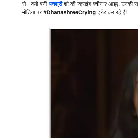
से। क्यों बनीं
धनश्री
शो की ‘क्राइंग क्वीन’? आइए, उनकी र
मीडिया पर
#DhanashreeCrying
ट्रेंड कर रहे हैं!