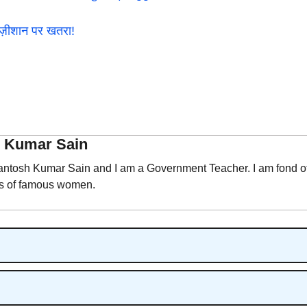
-ज़ीशान पर खतरा!
h Kumar Sain
ntosh Kumar Sain and I am a Government Teacher. I am fond of wr
es of famous women.