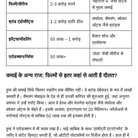
‘महारानी 4’ जैसी हिट्स
फिल्में/सीरीज
2-3 करोड़ रुपये
से मुख्य कमाई
सफोला, सैमसंग, क्वेकर
ब्रांड एंडोर्समेंट्स
1-2 करोड़ प्रति डील
ओट्स जैसे ब्रांड्स
फैशन शोज और
इवेंट्स/मॉडलिंग
50 लाख – 1 करोड़
प्रमोशन्स
‘लेला’ जैसी सीरीज से
प्रोडक्शन/निवेश
50 लाख+
रॉयल्टी
कमाई के अन्य राज: फिल्मों से इतर कहां से आती है दौलत?
हुमा की कमाई सिर्फ सिल्वर स्क्रीन तक सीमित नहीं। वे ब्रांड एंबेसडर के रूप में लाखों
कमाती हैं। सैमसंग मोबाइल के ऐड से ही उनकी करियर की शुरुआत हुई, जहां अनुराग
कश्यप ने उन्हें स्पॉट किया। आज वे हेल्थ और वेलनेस ब्रांड्स जैसे सफोला और
क्वेकर ओट्स के चेहरे हैं। इसके अलावा, इंस्टाग्राम पर 20 मिलियन+ फॉलोअर्स से
स्पॉन्सर्ड पोस्ट्स से मासिक 50 लाख तक की इनकम होती है।
हुमा ने प्रोडक्शन में भी कदम रखा है। भाई साकिब के साथ ‘एलेमेंट्री एंटरटेनमेंट’ के
जरिए वे कंटेंट क्रिएट करती हैं, जो ओटीटी प्लेटफॉर्म्स पर रिलीज होता है। हाल ही में