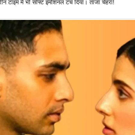
्क्रीन टाइम में भी सॉफ्ट इमोशनल टच दिया। ताजा चेहरा!