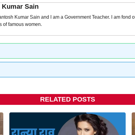
h Kumar Sain
ntosh Kumar Sain and I am a Government Teacher. I am fond of wr
es of famous women.
RELATED POSTS