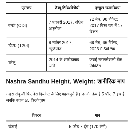
प्रारूप
डेब्यू तिथि/विरोधी
प्रमुख उपलब्धियां
72 मैच, 98 विकेट;
7 फरवरी 2017, दक्षिण
वनडे (ODI)
2017 विश्व कप में 17
अफ्रीका
विकेट
9 नवंबर 2017,
69 मैच, 66 विकेट;
टी20 (T20I)
न्यूजीलैंड
2023 में 5वीं रैंक
2014 से अब्बोटाबाद
ज़राई तरक्कीआती बैंक
घरेलू
आदि
लिमिटेड
Nashra Sandhu Height, Weight: शारीरिक माप
नश्रा संधू की फिटनेस क्रिकेट के लिए महत्वपूर्ण है। उनकी ऊंचाई 5 फीट 7 इंच है,
जबकि वजन 55 किलोग्राम।
विवरण
माप
ऊंचाई
5 फीट 7 इंच (170 सेमी)