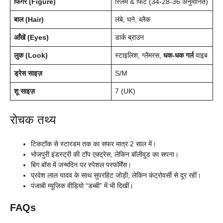
फिगर (Figure)
स्लिम & फिट (34-28-36 अनुमानित)
बाल (Hair)
लंबे, घने, ब्लैक
आँखें (Eyes)
डार्क ब्राउन
लुक (Look)
स्टाइलिश, ग्लैमरस,
धक-धक गर्ल
वाइब
ड्रेस साइज़
S/M
शू साइज़
7 (UK)
रोचक तथ्य
टिकटॉक से स्टारडम तक का सफर मात्र 2 साल में।
भोजपुरी इंडस्ट्री की टॉप एक्ट्रेस, लेकिन बॉलीवुड का सपना।
बिग बॉस में जन्मदिन पर स्पेशल परफॉर्मेंस।
प्रवेश लाल यादव के साथ सुपरहिट जोड़ी, लेकिन कंट्रोवर्सी से दूर रहीं।
पंजाबी म्यूजिक वीडियो “डब्बी” में भी दिखीं।
FAQs