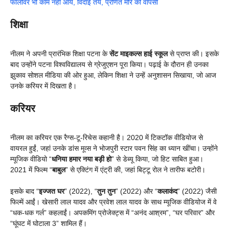
फॉलोवर भी काम नहीं आये, विदाई तय, प्रणित मोरे की वापसी
शिक्षा
नीलम ने अपनी प्रारंभिक शिक्षा पटना के
सेंट माइकल्स हाई स्कूल
से प्राप्त की। इसके
बाद उन्होंने पटना विश्वविद्यालय से ग्रेजुएशन पूरा किया। पढ़ाई के दौरान ही उनका
झुकाव सोशल मीडिया की ओर हुआ, लेकिन शिक्षा ने उन्हें अनुशासन सिखाया, जो आज
उनके करियर में दिखता है।
करियर
नीलम का करियर एक रैग्स-टू-रिचेस कहानी है। 2020 में टिकटॉक वीडियोज से
वायरल हुईं, जहां उनके डांस मूव्स ने भोजपुरी स्टार पवन सिंह का ध्यान खींचा। उन्होंने
म्यूजिक वीडियो “
धनिया हमार नया बड़ी हो
” से डेब्यू किया, जो हिट साबित हुआ।
2021 में फिल्म “
बाबुल
” से एक्टिंग में एंट्री की, जहां बिट्टू रोल ने तारीफ बटोरी।
इसके बाद “
इज्जत घर
” (2022), “
तुन तुन
” (2022) और “
कलाकंद
” (2022) जैसी
फिल्में आईं। खेसारी लाल यादव और प्रवेश लाल यादव के साथ म्यूजिक वीडियोज में वे
“धक-धक गर्ल” कहलाईं। अपकमिंग प्रोजेक्ट्स में “अनंद आश्रम”, “घर परिवार” और
“घूंघट में घोटाला 3” शामिल हैं।