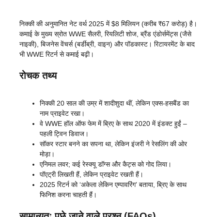
निक्की की अनुमानित नेट वर्थ 2025 में $8 मिलियन (करीब ₹67 करोड़) है।
कमाई के मुख्य स्रोत WWE सैलरी, रियलिटी शोज, ब्रैंड एंडोर्समेंट्स (जैसे
नाइकी), बिजनेस वेंचर्स (बर्डीब्री, वाइन) और पॉडकास्ट। रिटायरमेंट के बाद
भी WWE रिटर्न से कमाई बढ़ी।
रोचक तथ्य
निक्की 20 साल की उम्र में शादीशुदा थीं, लेकिन एक्स-हसबैंड का
नाम प्राइवेट रखा।
वे WWE हॉल ऑफ फेम में ब्रिए के साथ 2020 में इंडक्ट हुईं –
पहली ट्विन डिवाज।
सॉकर स्टार बनने का सपना था, लेकिन इंजरी ने रेसलिंग की ओर
मोड़ा।
एनिमल लवर; कई रेस्क्यू डॉग्स और कैट्स को गोद लिया।
पॉएट्री लिखती हैं, लेकिन प्राइवेट रखती हैं।
2025 रिटर्न को ‘अकेला लेकिन एम्पावरिंग’ बताया, ब्रिए के साथ
फिनिश करना चाहती हैं।
सामान्यतः पूछे जाने वाले प्रश्न (FAQs)