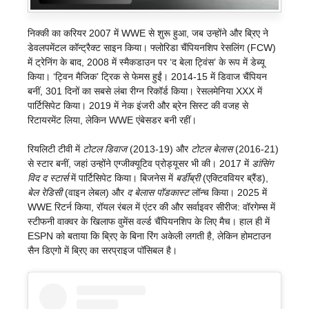
निक्की का करियर 2007 में WWE से शुरू हुआ, जब उन्होंने और ब्रिए ने
डेवलपमेंटल कॉन्ट्रैक्ट साइन किया। फ्लोरिडा चैंपियनशिप रेसलिंग (FCW)
में ट्रेनिंग के बाद, 2008 में स्मैकडाउन पर ‘द बेला ट्विंस’ के रूप में डेब्यू
किया। ‘ट्विन मैजिक’ ट्रिक से फेमस हुईं। 2014-15 में डिवाज चैंपियन
बनीं, 301 दिनों का सबसे लंबा रीग्न रिकॉर्ड किया। रेसलमेनिया XXX में
पार्टिसिपेट किया। 2019 में नेक इंजरी और ब्रेन सिस्ट की वजह से
रिटायरमेंट लिया, लेकिन WWE एंबेसडर बनी रहीं।
रियलिटी टीवी में
टोटल डिवाज
(2013-19) और
टोटल बेलास
(2016-21)
से स्टार बनीं, जहां उन्होंने एग्जीक्यूटिव प्रोड्यूसर भी की। 2017 में
डांसिंग
विद द स्टार्स
में पार्टिसिपेट किया। बिजनेस में
बर्डीब्री
(एक्टिववियर ब्रैंड),
बेल रेडिसी
(वाइन लेबल) और
द बेलास पॉडकास्ट
लॉन्च किया। 2025 में
WWE रिटर्न किया, रॉयल रंबल में एंटर की और सर्वाइवर सीरीज: वॉरगेम्स में
स्टीफनी वाक्वर के खिलाफ वुमेंस वर्ल्ड चैंपियनशिप के लिए मैच। हाल ही में
ESPN को बताया कि ब्रिए के बिना रिंग अकेली लगती है, लेकिन होमटाउन
सैन डिएगो में ब्रिए का सरप्राइज पॉसिबल है।