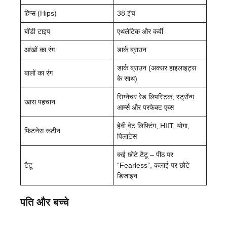
हिप्स (Hips)
38 इंच
बॉडी टाइप
एथलेटिक और कर्वी
आंखों का रंग
डार्क ब्राउन
डार्क ब्राउन (अक्सर हाइलाइट्स
बालों का रंग
के साथ)
सिग्नेचर रेड लिपस्टिक, स्ट्रॉन्ग
खास पहचान
आर्म्स और परफेक्ट एब्स
हेवी वेट लिफ्टिंग, HIIT, योगा,
फिटनेस रूटीन
पिलाटेस
कई छोटे टैटू – पीठ पर
टैटू
“Fearless”, कलाई पर छोटे
डिजाइन
पति और बच्चे