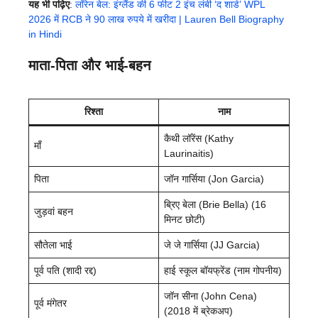
यह भी पढ़िए
:
लॉरेन बेल: इंग्लैंड की 6 फीट 2 इंच लंबी ‘द शार्ड’ WPL
2026 में RCB ने 90 लाख रुपये में खरीदा | Lauren Bell Biography
in Hindi
माता-पिता और भाई-बहन
रिश्ता
नाम
कैथी लॉरेंस (Kathy
माँ
Laurinaitis)
पिता
जॉन गार्सिया (Jon Garcia)
ब्रिए बेला (Brie Bella) (16
जुड़वां बहन
मिनट छोटी)
सौतेला भाई
जे जे गार्सिया (JJ Garcia)
पूर्व पति (शादी रद्द)
हाई स्कूल बॉयफ्रेंड (नाम गोपनीय)
जॉन सीना (John Cena)
पूर्व मंगेतर
(2018 में ब्रेकअप)