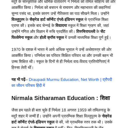
मदुरै के सांस्कृतिक और धार्मिक वातावरण ने निर्मला को तमिल साहित्य की ओर
आकर्षित किया। निर्मला को बचपन से रामायण और महाभारत की कहानियां
सुन्ना पसंद था, इसके कारण उन्हें नैतिकता का पाठ सीखने मिला। उन्होंने
विल्लुपुरम
के
सैक्रेड हार्ट कॉन्वेंट एंग्लो-इंडियन स्कूल
से प्रारंभिक शिक्षा
प्राप्त की। इसके बाद चेन्नई के
विद्यादया
स्कूल में शिक्षा ग्रहण की, जहां
उन्होंने गणित और विज्ञान में रुचि प्रदर्शित की।
तिरुचिरापल्ली
के
सेंट
फिलोमेना स्कूल
और
होली क्रॉस स्कूल
में उनकी माध्यमिक शिक्षा पूर्ण हुई।
1970 के दशक में भारत में आये अथिक भूचाल ने उन्हें अर्थशास्त्र की ओर
आकर्षित किया। पनिर्मला का परिवार शिक्षित परिवार था और उनकी बहन भी
उच्च शिक्षित थी। स्कूल के दिनों से ही निर्मला वाद-विवाद प्रतियोगिताएं में
हिस्सा लेती थीं।
यह भी पढ़ें
–
Draupadi Murmu Education, Net Worth | द्रौपदी
का जीवन परिचय हिंदी में
Nirmala Sitharaman
Education : शिक्षा
जैसा हम पहले ही बता चुके हैं निर्मला 18 अगस्त 1959 को तमिलनाडु के
मदुरै शहर में जन्मीं हैं। उन्होंने अपनी प्रारम्भिक शिक्षा विल्लुपुरम के
सेक्रेड
हार्ट कॉन्वेंट एंग्लो-इंडियन स्कूल
से की, जो प्राथमिक स्तर तक थी। उसके
बाद वे चेन्नई के
विद्यादया स्कूल
में पढ़ीं। फिर, तिरुचिरापल्ली के सेंट