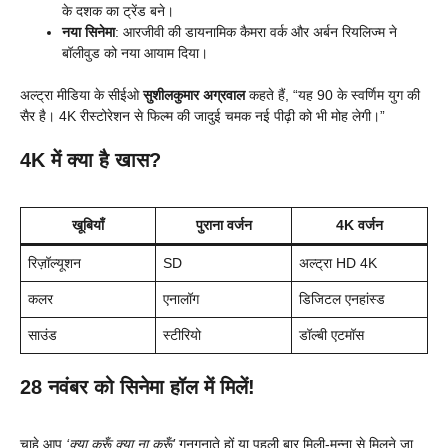
के दशक का ट्रेंड बने।
नया सिनेमा
: आरजीवी की डायनामिक कैमरा वर्क और अर्बन रियलिज्म ने
बॉलीवुड को नया आयाम दिया।
अल्ट्रा मीडिया के सीईओ
सुशीलकुमार अग्रवाल
कहते हैं, “यह 90 के स्वर्णिम युग की
सैर है। 4K रीस्टोरेशन से फिल्म की जादुई चमक नई पीढ़ी को भी मोह लेगी।”
4K में क्या है खास?
खूबियाँ
पुराना वर्जन
4K वर्जन
रिज़ॉल्यूशन
SD
अल्ट्रा HD 4K
कलर
एनालॉग
डिजिटल एनहांस्ड
साउंड
स्टीरियो
डॉल्बी एटमॉस
28 नवंबर को सिनेमा हॉल में मिलें!
चाहे आप
‘क्या करूँ क्या ना करूँ’
गुनगुनाते हों या पहली बार मिली-मुन्ना से मिलने जा