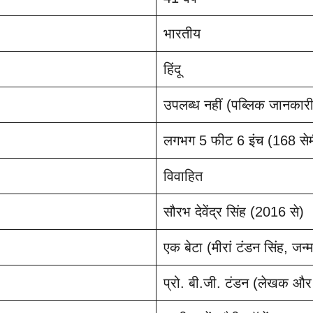
भारतीय
हिंदू
उपलब्ध नहीं (पब्लिक जानकारी म
लगभग 5 फीट 6 इंच (168 सेम
विवाहित
सौरभ देवेंद्र सिंह (2016 से)
एक बेटा (मीरां टंडन सिंह, जन
प्रो. बी.जी. टंडन (लेखक और