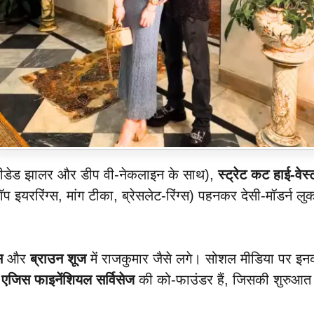
ीडेड झालर और डीप वी-नेकलाइन के साथ),
स्ट्रेट कट हाई-वेस्
ॉप इयररिंग्स, मांग टीका, ब्रेसलेट-रिंग्स) पहनकर देसी-मॉडर्न
स
और
ब्राउन शूज
में राजकुमार जैसे लगे। सोशल मीडिया पर इनकी 
ी
एजिस फाइनेंशियल सर्विसेज
की को-फाउंडर हैं, जिसकी शुरुआ