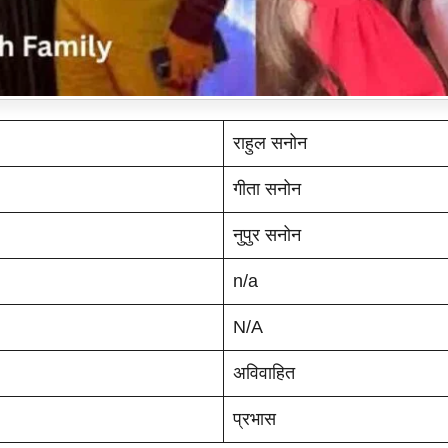
राहुल सनोन
गीता सनोन
नुपुर सनोन
n/a
N/A
अविवाहित
प्रभास