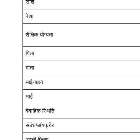
राशि
पेशा
शैक्षिक योग्यता
पिता
माता
भाई-बहन
भाई
वैवाहिक स्थिति
संबंध/बॉयफ्रेंड
पहली फिल्म