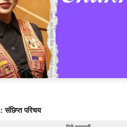
 संछिप्त परिचय
मिमी चक्रवर्ती