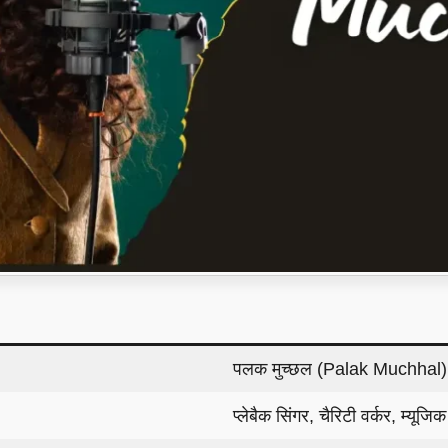
पलक मुच्छल (Palak Muchhal)
प्लेबैक सिंगर, चैरिटी वर्कर, म्यूज