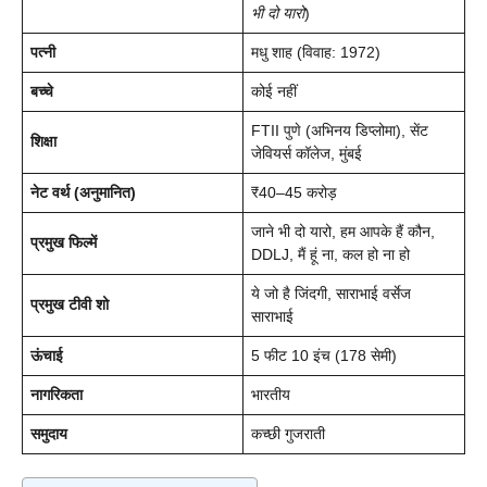
भी दो यारो
)
पत्नी
मधु शाह (विवाह: 1972)
बच्चे
कोई नहीं
FTII पुणे (अभिनय डिप्लोमा), सेंट
शिक्षा
जेवियर्स कॉलेज, मुंबई
नेट वर्थ (अनुमानित)
₹40–45 करोड़
जाने भी दो यारो, हम आपके हैं कौन,
प्रमुख फिल्में
DDLJ, मैं हूं ना, कल हो ना हो
ये जो है जिंदगी, साराभाई वर्सेज
प्रमुख टीवी शो
साराभाई
ऊंचाई
5 फीट 10 इंच (178 सेमी)
नागरिकता
भारतीय
समुदाय
कच्छी गुजराती