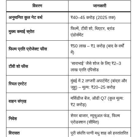
विवरण
जानकारी
अनुमानित कुल नेट वर्थ
₹40–45 करोड़ (2025 तक)
फिल्में, टीवी शो, थिएटर, ब्रांड
मुख्य कमाई स्रोत
एंडोर्समेंट
₹50 लाख – ₹1 करोड़ (बाद के वर्षों
फिल्म प्रति प्रोजेक्ट फीस
में)
‘साराभाई’ जैसे शोज के लिए ₹2–3
टीवी शो फीस
लाख प्रति एपिसोड
मुंबई में 2 लग्जरी अपार्टमेंट (बांद्रा और
रियल एस्टेट
जुहू) – मूल्य: ₹20–25 करोड़
मर्सिडीज बेंज, ऑडी Q7 (कुल मूल्य:
वाहन संग्रह
₹2 करोड़)
शेयर बाजार, म्यूचुअल फंड, फिल्म
निवेश
प्रोडक्शन (सीमित)
विरासत
पूरी संपत्ति पत्नी मधु शाह को हस्तांतरित