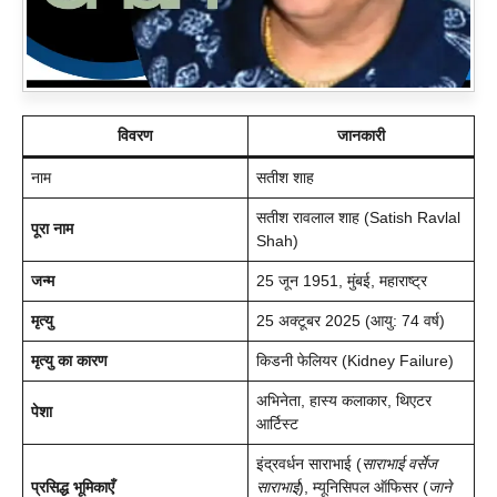
विवरण
जानकारी
नाम
सतीश शाह
सतीश रावलाल शाह (Satish Ravlal
पूरा नाम
Shah)
जन्म
25 जून 1951, मुंबई, महाराष्ट्र
मृत्यु
25 अक्टूबर 2025 (आयु: 74 वर्ष)
मृत्यु का कारण
किडनी फेलियर (Kidney Failure)
अभिनेता, हास्य कलाकार, थिएटर
पेशा
आर्टिस्ट
इंद्रवर्धन साराभाई (
साराभाई वर्सेज
प्रसिद्ध भूमिकाएँ
साराभाई
), म्यूनिसिपल ऑफिसर (
जाने