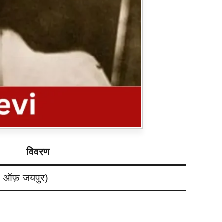
विवरण
ता ऑफ़ जयपुर)