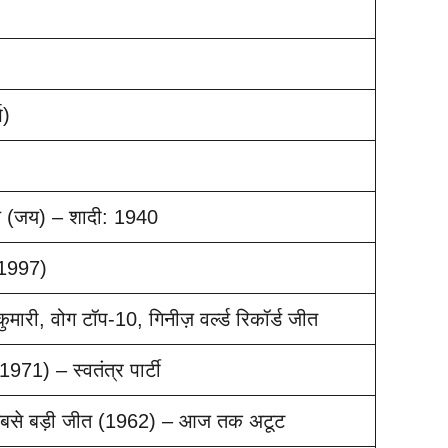
ष)
ीय (जय) – शादी: 1940
–1997)
ुमारी, वोग टॉप-10, गिनीज़ वर्ल्ड रिकॉर्ड जीत
71) – स्वतंत्र पार्टी
 सबसे बड़ी जीत (1962) – आज तक अटूट