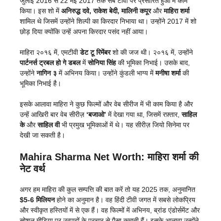
जुलाई 2016 से 22 मई 2017 तक सब टीवी पर प्रसारित हुआ में काम
किया। इस शो में
अनिरुद्ध दवे, राकेश बेदी, मालिनी कपूर
और
माहिरा शर्मा
शामिल थे जिसमें उन्होंने शिल्पी का किरदार निभाया था। उन्होंने 2017 में शो
छोड़ दिया क्योंकि उन्हें अपना किरदार पसंद नहीं आया।
माहिरा २०१६ में, एमटीवी
डेट टू रिमेंबर
शो की जज थी। २०१६ में, उन्होंने
पार्टनर्स ट्रबल हो गे डबल
में
सोनिया सिंह
की भूमिका निभाई। उसके बाद,
उन्होंने
नागिन ३
में अभिनय किया। उन्होंने कुंडली भाग्य में
मनीषा शर्मा
की
भूमिका निभाई है।
इसके आलावा माहिरा ने कुछ फिल्मों और वेब सीरीज में भी काम किया है और
उन्हें आखिरी बार वेब सीरीज़
‘बजाओ’
में देखा गया था, जिसमें रफ़्तार,
साहिल
के
और
साहिल वी
भी प्रमुख भूमिकाओं में थे। यह सीरीज़ जियो सिनेमा पर
देखी जा सकती है।
Mahira Sharma Net Worth: माहिरा शर्मा की
नेट वर्थ
अगर हम माहिरा की कुल सम्पत्ति की बात करें तो यह 2025 तक, अनुमानित
$5-6 मिलियन
होने का अनुमान है। वह हिंदी टीवी जगत में सबसे लोकप्रिय
और स्वीकृत हस्तियों में से एक हैं। वह फिल्मों में अभिनय, ब्रांड एंडोर्समेंट और
सोशल मीडिया पर उत्पादों के प्रचार से पैसा कमाती हैं। इसके आलावा उन्होंने