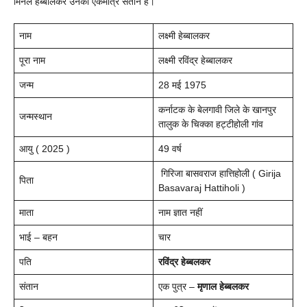
मिर्नल हेब्बालकर उनकी एकमात्र संतान हैं।
नाम
लक्ष्मी हेब्बालकर
पूरा नाम
लक्ष्मी रविंद्र हेब्बालकर
जन्म
28 मई 1975
कर्नाटक के बेलगावी जिले के खानपुर
जन्मस्थान
तालुक के चिक्का हट्टीहोली गांव
आयु ( 2025 )
49 वर्ष
गिरिजा बासवराज हात्तिहोली ( Girija
पिता
Basavaraj Hattiholi )
माता
नाम ज्ञात नहीं
भाई – बहन
चार
पति
रविंद्र हेब्बलकर
संतान
एक पुत्र –
मृणाल हेब्बलकर