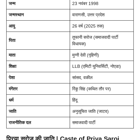
जन्म
23 नवंबर 1998
जन्मस्थान
वाराणसी, उत्तर प्रदेश
आयु
26 वर्ष (2025 तक)
तूफानी सरोज (समाजवादी पार्टी
पिता
विधायक)
माता
मुन्नी देवी (गृहिणी)
शिक्षा
LLB (एमिटी यूनिवर्सिटी, नोएडा)
पेशा
सांसद, वकील
मंगेतर
रिंकू सिंह (कथित तौर पर)
धर्म
हिंदू
जाति
अनुसूचित जाति (जाटव)
राजनीतिक दल
समाजवादी पार्टी
प्रिया सरोज की जाति | Caste of Priya Saroj