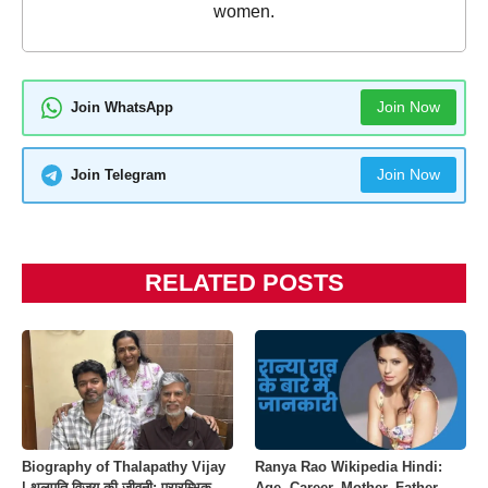
women.
Join Now
Join WhatsApp
Join Now
Join Telegram
RELATED POSTS
Biography of Thalapathy Vijay
Ranya Rao Wikipedia Hindi:
| थलपति विजय की जीवनी: प्रारम्भिक
Age, Career, Mother, Father,